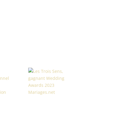
onnel
ion