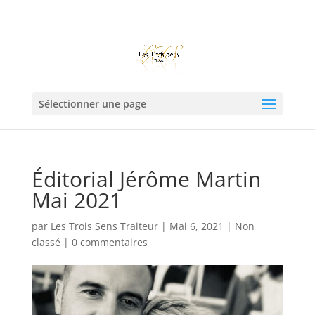
06.00.00.00.00
les3sens@test.fr
Sélectionner une page
Éditorial Jérôme Martin
Mai 2021
par
Les Trois Sens Traiteur
|
Mai 6, 2021
|
Non
classé
|
0 commentaires